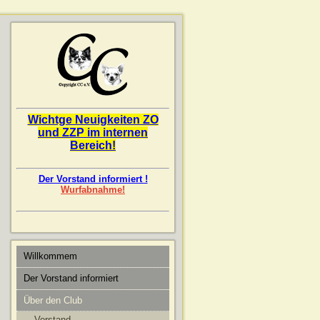
Wichtge Neuigkeiten ZO
und ZZP im internen
Bereich!
Der Vorstand informiert !
Wurfabnahme!
Willkommem
Der Vorstand informiert
Über den Club
Vorstand