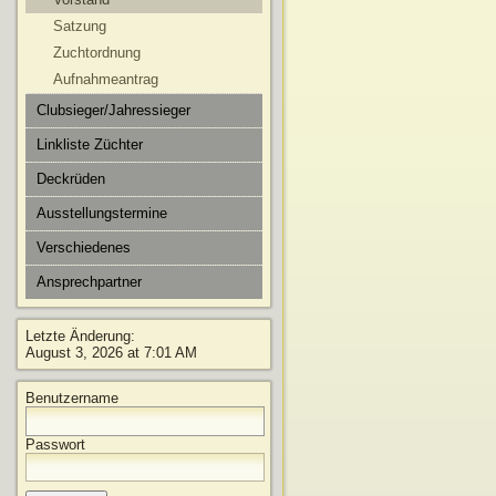
Satzung
Zuchtordnung
Aufnahmeantrag
Clubsieger/Jahressieger
Linkliste Züchter
Deckrüden
Ausstellungstermine
Verschiedenes
Ansprechpartner
Letzte Änderung:
August 3, 2026 at 7:01 AM
Benutzername
Passwort